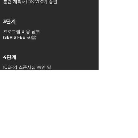
훈련 계획서(DS-7002) 승인
3단계
프로그램 비용 납부
(SEVIS FEE 포함)
4단계
ICEF의 스폰서십 승인 및
DS-2019 발급
5단계
DS
160 작성 및 주최국 미 대사관/영사관에서 J-
1 비자 인터뷰 신청
6단계